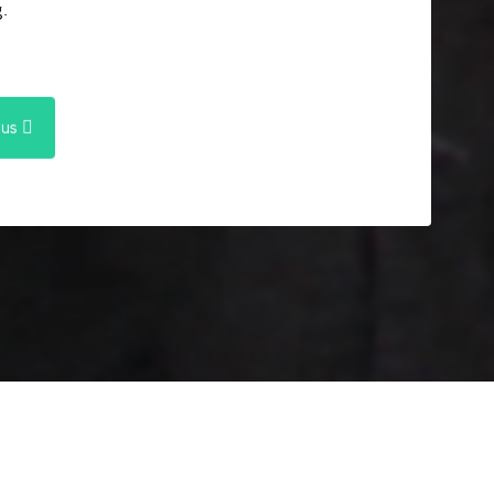
.
ous