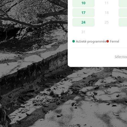
10
11
17
18
24
25
31
Activité programmée
Fermé
Sélectio