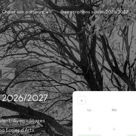
Choisir son parcours
Préinscriptions saison 2026/2027
on 2026/2027
‹
Lu
Ma
de Pont-Aven - Stages
3
4
pa Ecoles d'Arts