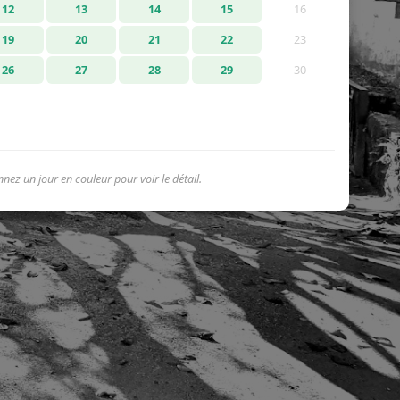
12
13
14
15
16
19
20
21
22
23
26
27
28
29
30
nnez un jour en couleur pour voir le détail.