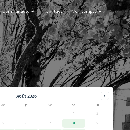
Communauté
Contact
Mon compte
Août 2026
›
Me
Je
Ve
Sa
Di
1
2
5
6
7
8
9