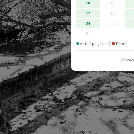
10
11
17
18
24
25
31
Activité programmée
Fermé
Sélectio