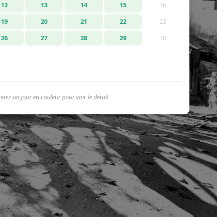
12
13
14
15
16
19
20
21
22
23
26
27
28
29
30
nnez un jour en couleur pour voir le détail.