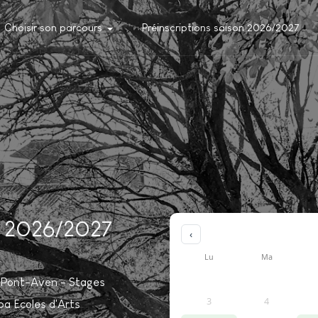
Choisir son parcours
Préinscriptions saison 2026/2027
on 2026/2027
‹
Lu
Ma
de Pont-Aven - Stages
3
4
pa Ecoles d'Arts