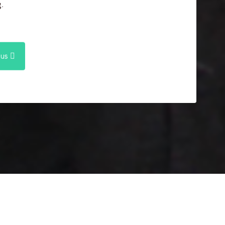
.
ous