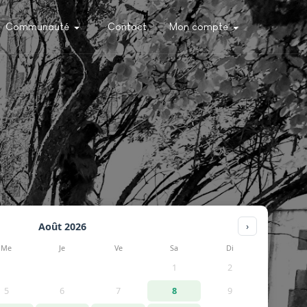
Communauté
Contact
Mon compte
Août 2026
›
Me
Je
Ve
Sa
Di
1
2
5
6
7
8
9